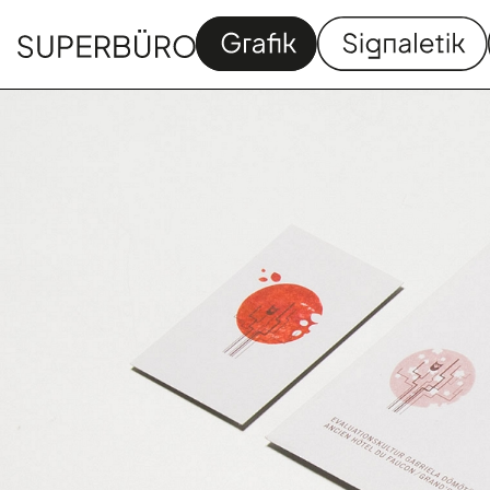
Grafik
Signaletik
Homapage