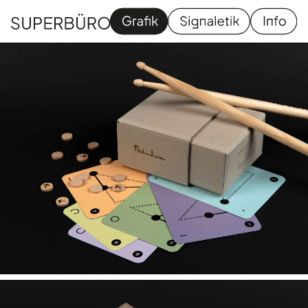
Grafik
Signaletik
Homapage